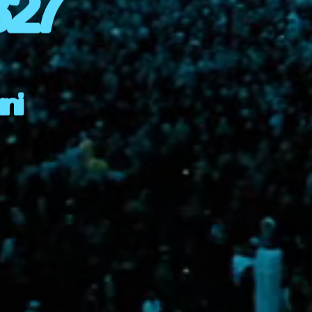
B27
uni