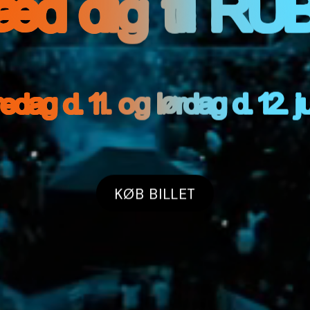
æd dig til RU
edag d. 11. og lørdag d. 12. j
KØB BILLET