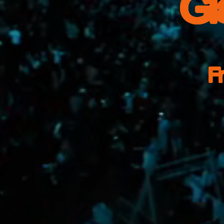
Gl
Fr