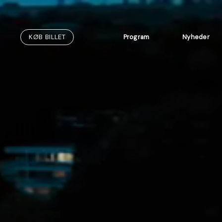
Fortsæt
til
indhold
KØB BILLET
Program
Nyheder