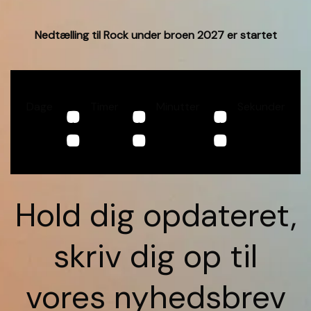
Nedtælling til Rock under broen 2027 er startet
:
:
:
Dage
Timer
Minutter
Sekunder
Hold dig opdateret,
skriv dig op til
vores nyhedsbrev