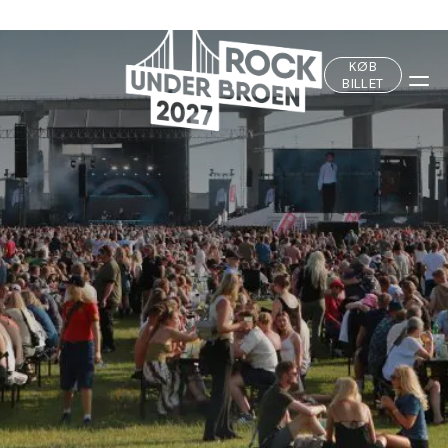
Fortsæt
til
indhold
KØB
BILLET