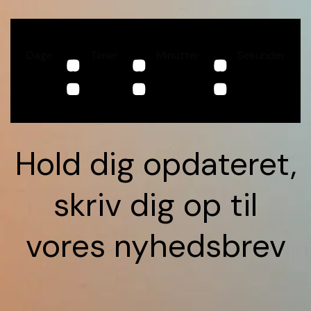
:
:
:
Dage
Timer
Minutter
Sekunder
Hold dig opdateret,
skriv dig op til
vores nyhedsbrev
Fornavn