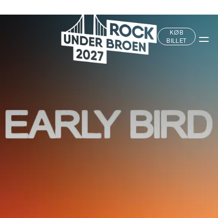
Fortsæt
til
indhold
KØB
BILLET