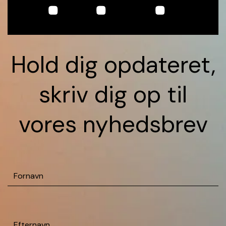
:
:
:
Hold dig opdateret,
skriv dig op til
vores nyhedsbrev
Fornavn
Efternavn
(Påkrævet)