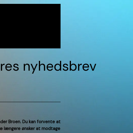
vores nyhedsbrev
rævet)
nder Broen. Du kan forvente at
ke længere ønsker at modtage