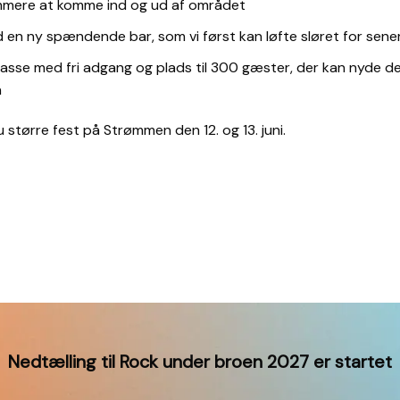
emmere at komme ind og ud af området
n ny spændende bar, som vi først kan løfte sløret for sene
sse med fri adgang og plads til 300 gæster, der kan nyde de
n
dnu større fest på Strømmen den 12. og 13.
juni.
Nedtælling til Rock under broen 2027 er startet