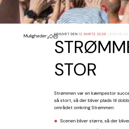
UDGIVET DEN
12. MARTS 2026
LÆSETID CA.
Muligheder:
STRØMME
STOR
Strømmen var en kæmpestor succes 
så stort,
så der bliver plads til do
området omkring Strømmen:
Scenen bliver større, så der blive