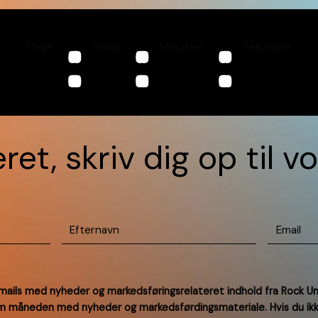
:
:
:
Dage
Timer
Minutter
Sekunder
ret, skriv dig op til 
Efternavn
(Påkrævet)
Email
(Påk
 mails med nyheder og markedsføringsrelateret indhold fra Rock U
om måneden med nyheder og markedsførdingsmateriale. Hvis du ik