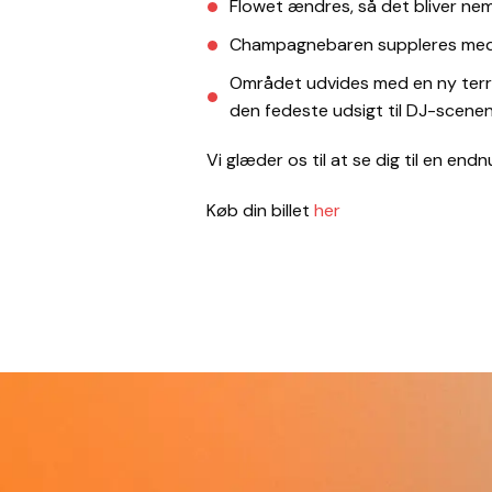
Flowet ændres, så det bliver n
Champagnebaren suppleres med e
Området udvides med en ny terra
den fedeste udsigt til DJ-scene
Vi glæder os til at se dig til en en
Køb din billet
her