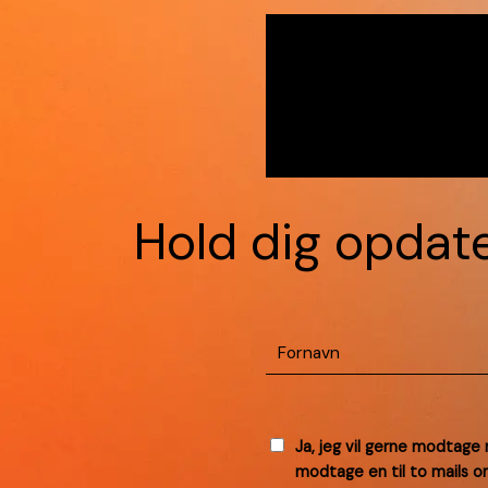
Hold dig opdate
Fornavn
GODKEND
Ja, jeg vil gerne modtage
modtage en til to mails 
NYHEDER
(PÅKRÆVET)